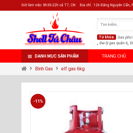
Giờ làm việc: 8h30-22h cả T7, CN
Địa chỉ : 126 Đặng Nguyên Cẩn,
Từ khóa:
Gas phú 
,
,
Đại lý gas quận 6
Đ
TRANG CHỦ
DANH MỤC SẢN PHẨM
Bình Gas
elf gas 6kg
-11%