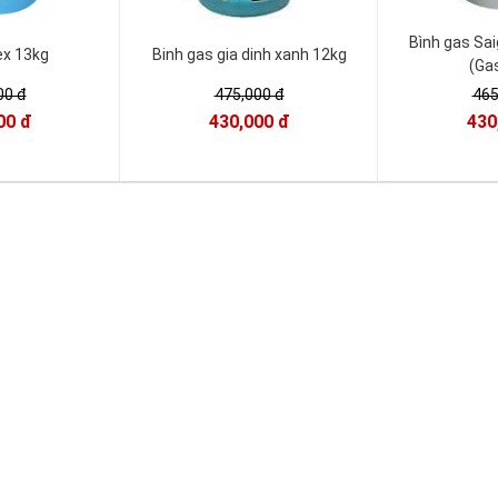
Bình gas Sa
ex 13kg
Binh gas gia dinh xanh 12kg
(Ga
00 đ
475,000 đ
465
00 đ
430,000 đ
430