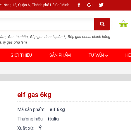
 Phường 13, Quận 6, Thành phố Hồ Chí Minh.
,
,
,
lâm
Gas tú châu
Bếp gas rinnai quận 6
Bếp gas rinnai chính hãng
ại lý gas phú lâm
GIỚI THIỆU
SẢN PHẨM
TƯ VẤN
HỆ
elf gas 6kg
Mã sản phẩm:
elf 6kg
Thương hiệu:
italia
Xuất xứ:
Ý