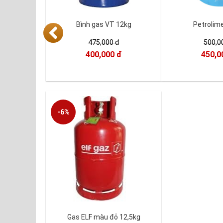
Bình gas VT 12kg
Petrolim
475,000 đ
500,0
400,000 đ
450,0
-6%
Gas ELF màu đỏ 12,5kg