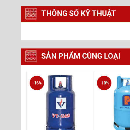
THÔNG SỐ KỸ THUẬT
SẢN PHẨM CÙNG LOẠI
-16%
-10%