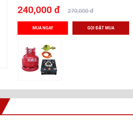
240,000 đ
270,000 đ
MUA NGAY
GỌI ĐẶT MUA