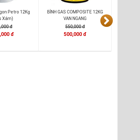
igon Petro 12Kg
BÌNH GAS COMPOSITE 12KG
s Xám)
VAN NGANG
,000 đ
550,000 đ
,000 đ
500,000 đ