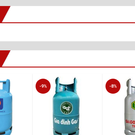
-9%
-8%