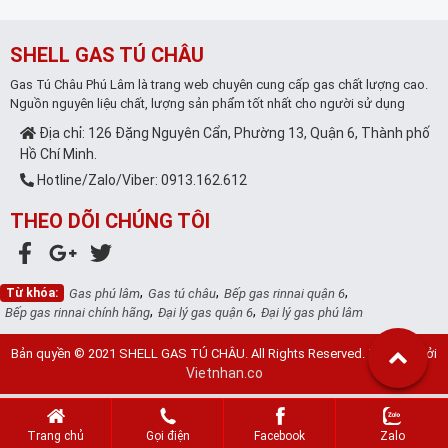
SHELL GAS TÚ CHÂU
Gas Tú Châu Phú Lâm là trang web chuyên cung cấp gas chất lượng cao.
Nguồn nguyên liệu chất, lượng sản phẩm tốt nhất cho người sử dụng
Địa chỉ: 126 Đặng Nguyên Cẩn, Phường 13, Quận 6, Thành phố
Hồ Chí Minh.
Hotline/Zalo/Viber: 0913.162.612
THEO DÕI CHÚNG TÔI
,
,
,
Từ khóa:
Gas phú lâm
Gas tú châu
Bếp gas rinnai quận 6
,
,
Bếp gas rinnai chính hãng
Đại lý gas quận 6
Đại lý gas phú lâm
Bản quyền © 2021 SHELL GAS TÚ CHÂU. All Rights Reserved. Thiết kế bởi
Vietnhan.co
Trang chủ
Gọi điện
Facebook
Zalo