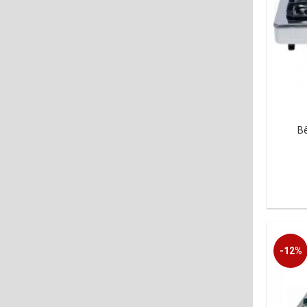
Bê
-12%