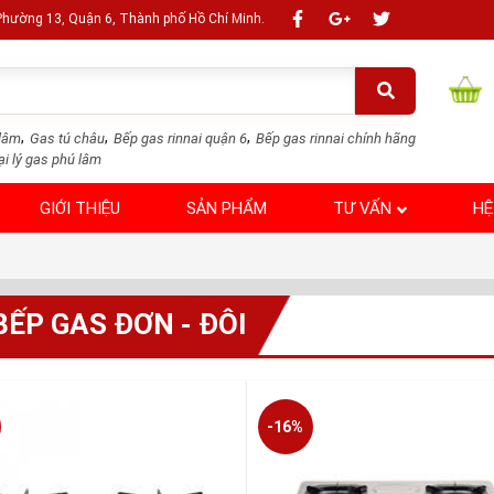
 Phường 13, Quận 6, Thành phố Hồ Chí Minh.
,
,
,
lâm
Gas tú châu
Bếp gas rinnai quận 6
Bếp gas rinnai chính hãng
ại lý gas phú lâm
GIỚI THIỆU
SẢN PHẨM
TƯ VẤN
HỆ
BẾP GAS ĐƠN - ĐÔI
-16%