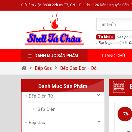
Giờ làm việc: 8h30-22h cả T7, CN
Địa chỉ : 126 Đặng Nguyên Cẩn,
Từ khóa:
Gas phú 
,
,
Đại lý gas quận 6
Đ
TRANG CHỦ
DANH MỤC SẢN PHẨM
Bếp Gas
Bếp Gas Đơn - Đôi
Danh Mục Sản Phẩm
Bếp Điện Từ
Bếp Điện
-7%
Bếp Gas