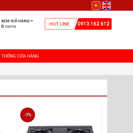
XEM GIỎ HÀNG
0913.162.612
0
items
 THỐNG CỬA HÀNG
-7%