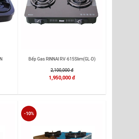
EN
Bếp Gas RINNAI RV-615Slim(GL-D)
2,100,000 đ
1,950,000 đ
-10%