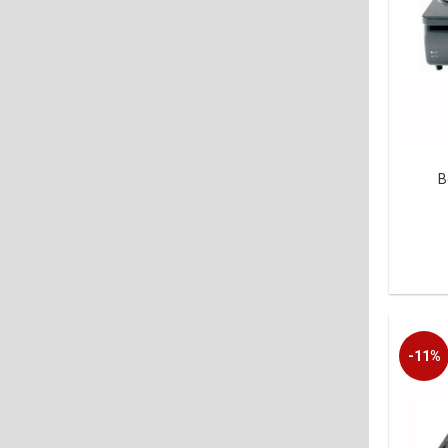
B
-11%