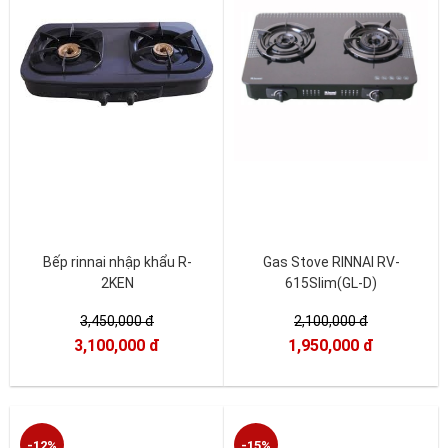
Bếp rinnai nhập khẩu R-
Gas Stove RINNAI RV-
2KEN
615Slim(GL-D)
3,450,000 đ
2,100,000 đ
3,100,000 đ
1,950,000 đ
-12%
-15%