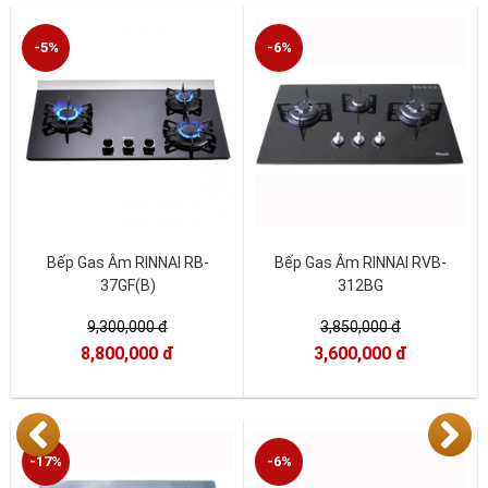
-5%
-6%
Bếp Gas Âm RINNAI RB-
Bếp Gas Âm RINNAI RVB-
37GF(B)
312BG
9,300,000 đ
3,850,000 đ
8,800,000 đ
3,600,000 đ
-17%
-6%