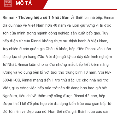
MÔ TẢ
Rinnai - Thương hiệu số 1 Nhật Bản
về thiết bị nhà bếp. Rinnai
đã du nhập về Việt Nam hơn 40 năm và luôn giữ vững vị trí độc
tôn của mình trong ngành công nghiệp sản xuất bếp gas. Tuy
bếp điện từ của Rinnai không thực sự thịnh hành ở Việt Nam,
tuy nhiên ở các quốc gia Châu Á khác, bếp điện Rinnai vẫn luôn
là sự lựa chọn hàng đầu. Với đội ngũ kỹ sư dày dặn kinh nghiệm
từ Nhật, Rinnai luôn cho ra đời nhưng mẫu bếp tiết kiệm năng
lượng và vô cùng bền bỉ với tuổi thọ trung bình 10 năm. Với RB-
6004H-CB, Rinnai mang đến 1 trợ thủ đắc lực cho nhà nội trợ
Việt, giúp công việc bếp núc trở nên dễ dàng hơn bao giờ hết.
Ngoài ra, tiêu chí về thẩm mỹ cũng được Rinnai đề cao, bếp
được thiết kế để phù hợp với đa dạng kiến trúc của gian bếp từ
đó tôn lên vẻ đẹp của nó. Hơn thế nữa, giá thành của các sản