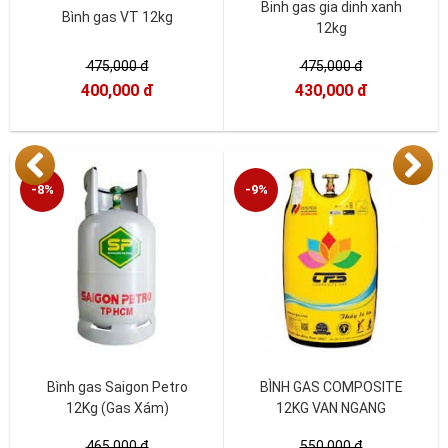
Binh gas gia dinh xanh
Bình gas VT 12kg
12kg
475,000 đ
475,000 đ
400,000 đ
430,000 đ
-8%
-9%
Bình gas Saigon Petro
BÌNH GAS COMPOSITE
12Kg (Gas Xám)
12KG VAN NGANG
465,000 đ
550,000 đ