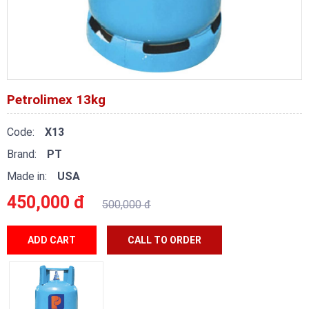
Petrolimex 13kg
Code:
X13
Brand:
PT
Made in:
USA
450,000 đ
500,000 đ
ADD CART
CALL TO ORDER