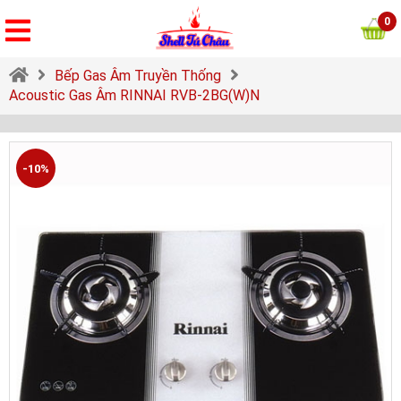
0
Bếp Gas Âm Truyền Thống
Acoustic Gas Âm RINNAI RVB-2BG(W)N
-10%