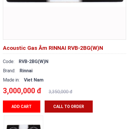
Acoustic Gas Âm RINNAI RVB-2BG(W)N
Code:
RVB-2BG(W)N
Brand:
Rinnai
Made in:
Viet Nam
3,000,000 đ
3,350,000 đ
ADD CART
CALL TO ORDER